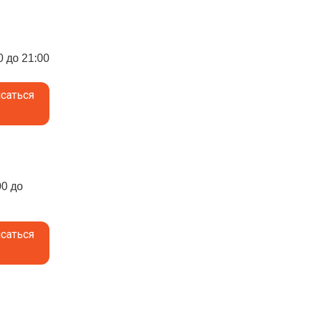
0 до 21:00
саться
00 до
саться