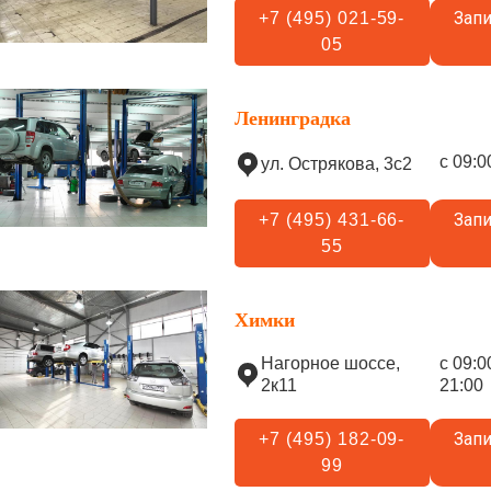
Запи
+7 (495) 021-59-
05
Ленинградка
с 09:0
ул. Острякова, 3с2
Запи
+7 (495) 431-66-
55
Химки
Нагорное шоссе,
с 09:0
2к11
21:00
Запи
+7 (495) 182-09-
99