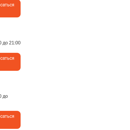
саться
0 до 21:00
саться
0 до
саться