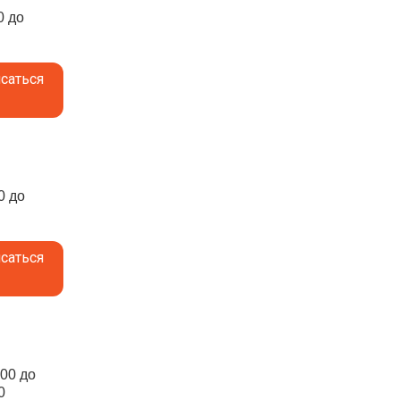
0 до
саться
0 до
саться
:00 до
0