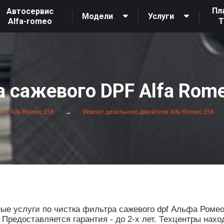
Пл
Автосервис
Модели
Услуги
Alfa-romeo
 сажевого DPF Alfa Rom
нт Alfa Romeo 156
Ремонт дизельного двигателя Alfa Romeo 156
е услуги по чистка фильтра сажевого dpf Альфа Ромео
редоставляется гарантия - до 2-х лет. Техцентры нахо