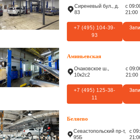
Сиреневый бул., д.
с 09:0
83
21:00
Запи
+7 (495) 104-39-
93
Аминьевская
Очаковское ш.,
с 09:0
10к2с2
21:00
Запи
+7 (495) 125-38-
11
Беляево
Севастопольский пр-т,
с 09
95Б
21:0