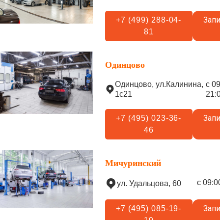
Запи
+7 (499) 288-04-
81
Одинцово
Одинцово, ул.Калинина,
с 0
1с21
21:
Запи
+7 (495) 023-36-
46
Мичуринский
с 09:0
ул. Удальцова, 60
Запи
+7 (495) 085-19-