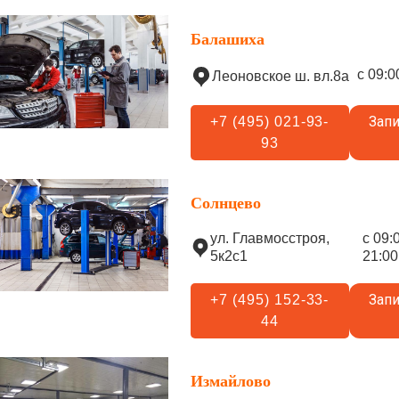
Балашиха
с 09:0
Леоновское ш. вл.8а
Запи
+7 (495) 021-93-
93
Солнцево
ул. Главмосстроя,
с 09:
5к2с1
21:00
Запи
+7 (495) 152-33-
44
Измайлово