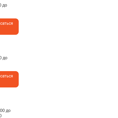
0 до
саться
0 до
саться
:00 до
0