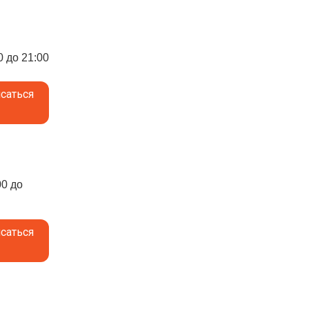
0 до 21:00
саться
00 до
саться