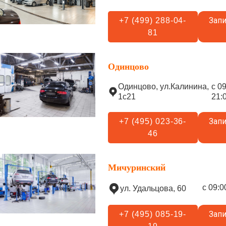
Запи
+7 (499) 288-04-
81
Одинцово
Одинцово, ул.Калинина,
с 0
1с21
21:
Запи
+7 (495) 023-36-
46
Мичуринский
с 09:0
ул. Удальцова, 60
Запи
+7 (495) 085-19-