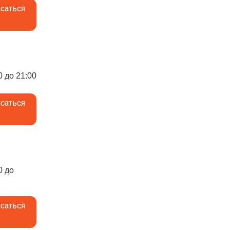
саться
0 до 21:00
саться
0 до
саться