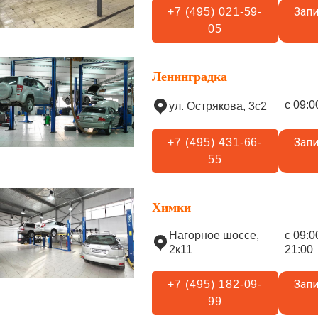
Запи
+7 (495) 021-59-
05
Ленинградка
с 09:0
ул. Острякова, 3с2
Запи
+7 (495) 431-66-
55
Химки
Нагорное шоссе,
с 09:0
2к11
21:00
Запи
+7 (495) 182-09-
99