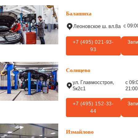
Балашиха
с 09:0
Леоновское ш. вл.8а
Запи
+7 (495) 021-93-
93
Солнцево
ул. Главмосстроя,
с 09:
5к2с1
21:00
Запи
+7 (495) 152-33-
44
Измайлово