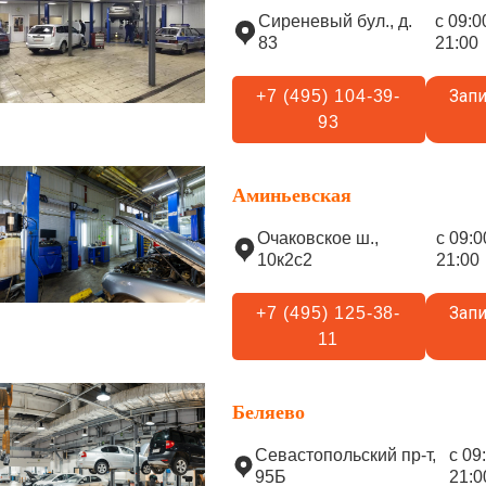
Сиреневый бул., д.
с 09:0
83
21:00
Запи
+7 (495) 104-39-
93
Аминьевская
Очаковское ш.,
с 09:0
10к2с2
21:00
Запи
+7 (495) 125-38-
11
Беляево
Севастопольский пр-т,
с 09
95Б
21:0