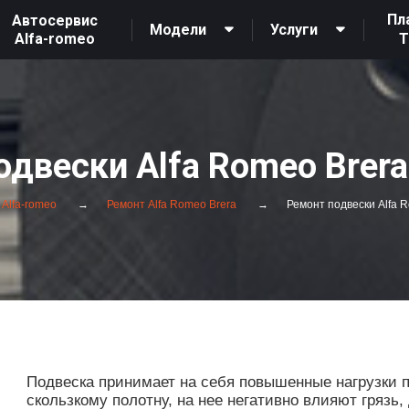
Пл
Автосервис
Модели
Услуги
Alfa-romeo
одвески Alfa Romeo Brera
 Alfa-romeo
Ремонт Alfa Romeo Brera
Ремонт подвески Alfa 
Подвеска принимает на себя повышенные нагрузки 
скользкому полотну, на нее негативно влияют грязь