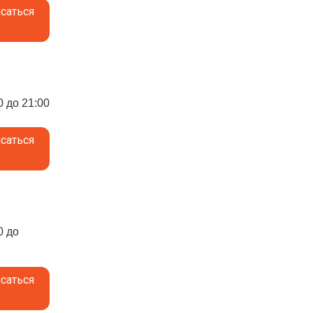
саться
0 до 21:00
саться
0 до
саться