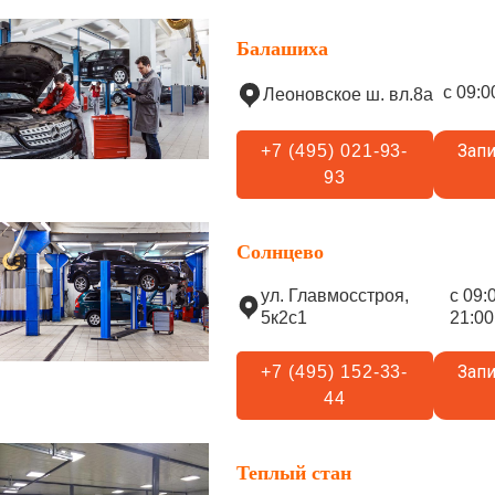
Балашиха
с 09:0
Леоновское ш. вл.8а
Запи
+7 (495) 021-93-
93
Солнцево
ул. Главмосстроя,
с 09:
5к2с1
21:00
Запи
+7 (495) 152-33-
44
Теплый стан