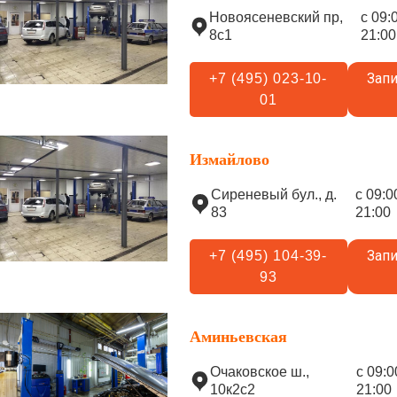
Новоясеневский пр,
с 09:
8с1
21:00
Запи
+7 (495) 023-10-
01
Измайлово
Сиреневый бул., д.
с 09:0
83
21:00
Запи
+7 (495) 104-39-
93
Аминьевская
Очаковское ш.,
с 09:0
10к2с2
21:00