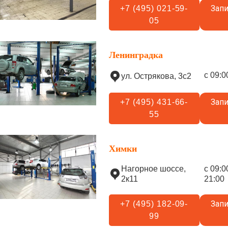
Запи
+7 (495) 021-59-
05
Ленинградка
с 09:0
ул. Острякова, 3с2
Запи
+7 (495) 431-66-
55
Химки
Нагорное шоссе,
с 09:0
2к11
21:00
Запи
+7 (495) 182-09-
99