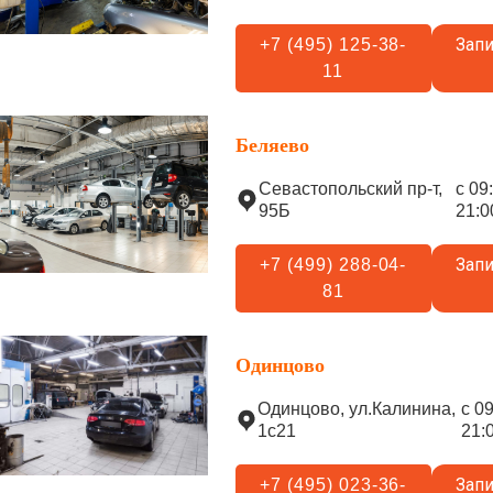
Запи
+7 (495) 125-38-
11
Беляево
Севастопольский пр-т,
с 09
95Б
21:0
Запи
+7 (499) 288-04-
81
Одинцово
Одинцово, ул.Калинина,
с 0
1с21
21:
Запи
+7 (495) 023-36-