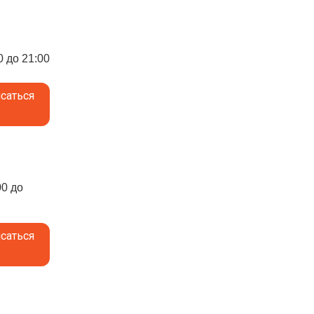
0 до 21:00
саться
00 до
саться