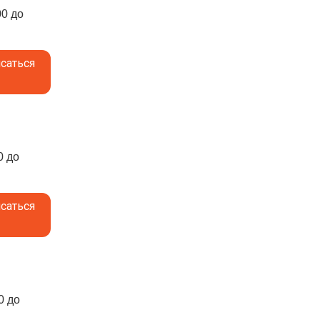
00 до
саться
0 до
саться
0 до