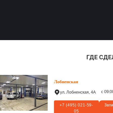
ГДЕ СДЕ
Лобненская
с 09:0
ул. Лобненская, 4А
Запи
+7 (495) 021-59-
05