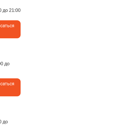
0 до 21:00
саться
00 до
саться
0 до