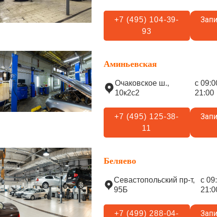
Запи
+7 (495) 104-39-
93
Аминьевская
Очаковское ш.,
с 09:0
10к2с2
21:00
Запи
+7 (495) 125-38-
11
Беляево
Севастопольский пр-т,
с 09
95Б
21:0
Запи
+7 (499) 288-04-