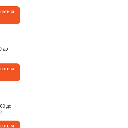
саться
0 до
саться
:00 до
0
саться