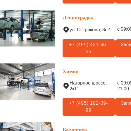
Ленинградка
с 09:0
ул. Острякова, 3с2
Запи
+7 (495) 431-66-
55
Химки
Нагорное шоссе,
с 09:0
2к11
21:00
Запи
+7 (495) 182-09-
99
Балашиха