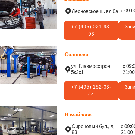
с 09:0
Леоновское ш. вл.8а
Запи
+7 (495) 021-93-
93
Солнцево
ул. Главмосстроя,
с 09:
5к2с1
21:00
Запи
+7 (495) 152-33-
44
Измайлово
Сиреневый бул., д.
с 09:0
83
21:00