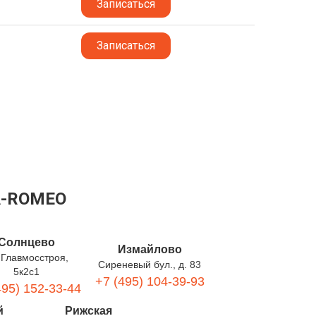
Записаться
Записаться
A-ROMEO
Солнцево
Измайлово
 Главмосстроя,
Сиреневый бул., д. 83
5к2с1
+7 (495) 104-39-93
495) 152-33-44
й
Рижская