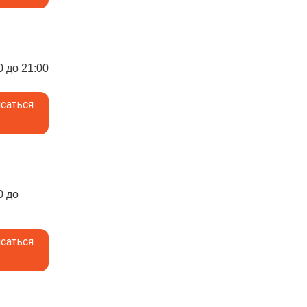
0 до 21:00
саться
0 до
саться