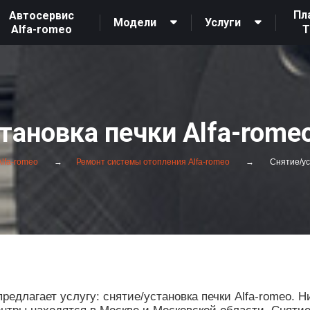
Пл
Автосервис
Модели
Услуги
Alfa-romeo
тановка печки Alfa-rome
lfa-romeo
Ремонт системы отопления Alfa-romeo
Снятие/ус
едлагает услугу: снятие/установка печки Alfa-romeo. 